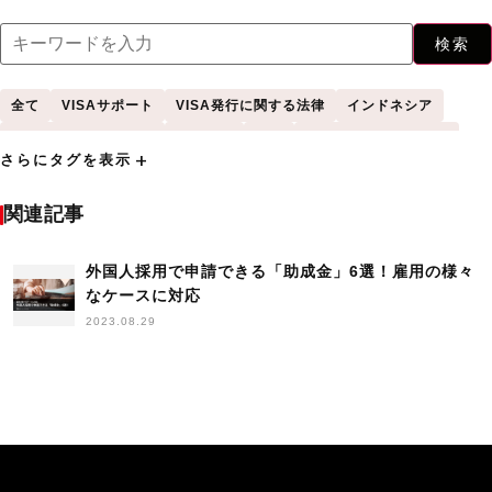
検索
全て
VISAサポート
VISA発行に関する法律
インドネシア
キャリアアップ助成金
セミナー
タイ
トライアル雇用助成金
add
さらにタグを表示
フィーチャー
ベトナム
中国
人材確保等支援助成金
人材開発支援助成金
入国管理に関する法律
助成金
関連記事
受け入れサポート
外国人
外国人に関する法律
外国人学生採用
外国人採用
外国人採用で申請できる「助成金」6選！雇用の様々
外国人採用HowTo
外国人材
外国人材受け入れ
なケースに対応
手続き
採用
杉田昌平
業務改善助成金
海外採用
調査
2023.08.29
雇用調整助成金
高度外国人材