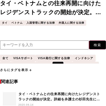
タイ・ベトナムとの往来再開に向けた
レジデンストラックの開始が決定。詳
細を弁護士の杉田先生に聞きました
タイ
ベトナム
入国管理に関する法律
外国人に関する法律
検索
全て
VISAサポート
VISA発行に関する法律
インドネシア
キャリアアップ助成金
セミナー
タイ
トライアル雇用助成金
add
さらにタグを表示
フィーチャー
ベトナム
中国
人材確保等支援助成金
人材開発支援助成金
入国管理に関する法律
助成金
関連記事
受け入れサポート
外国人
外国人に関する法律
外国人学生採用
外国人採用
タイ・ベトナムとの往来再開に向けたレジデンスト
外国人採用HowTo
外国人材
外国人材受け入れ
ラックの開始が決定。詳細を弁護士の杉田先生に聞
手続き
採用
杉田昌平
業務改善助成金
海外採用
調査
きました
2020.09.14