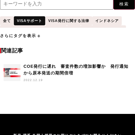
検索
全て
VISAサポート
VISA発行に関する法律
インドネシア
キャリアアップ助成金
セミナー
タイ
トライアル雇用助成金
add
さらにタグを表示
フィーチャー
ベトナム
中国
人材確保等支援助成金
人材開発支援助成金
入国管理に関する法律
助成金
関連記事
受け入れサポート
外国人
外国人に関する法律
外国人学生採用
外国人採用
COE発行に遅れ 審査件数の増加影響か 発行通知
外国人採用HowTo
外国人材
外国人材受け入れ
から原本発送の期間倍増
手続き
採用
杉田昌平
業務改善助成金
海外採用
調査
2022.12.19
雇用調整助成金
高度外国人材