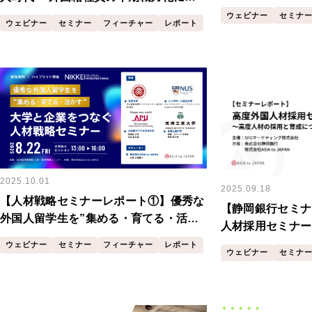
材へ~
けた“定着・活躍”設計とは
ウェビナー
セミナ
ウェビナー
セミナー
フィーチャー
レポート
2025.10.01
2025.09.18
【人材戦略セミナーレポート①】優秀な
【静岡銀行セミナ
外国人留学生を”集める・育てる・活か
人材採用セミナー
す” 大学と企業をつなぐ人材戦略セミナ
成について学ぶ～
ウェビナー
セミナー
フィーチャー
レポート
ー​（大学向けセッション）
ウェビナー
セミナ