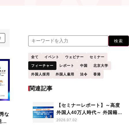
除
検索
全て
イベント
ウェビナー
セミナー
フィーチャー
レポート
中国
北京大学
外国人採用
外国人雇用
法令
香港
関連記事
【セミナーレポート】～高度
外国人40万人時代～ 外国籍社
秀な
員の早期戦力化に向けた“定
2026.07.02
活か
着・活躍”設計とは
ミナ