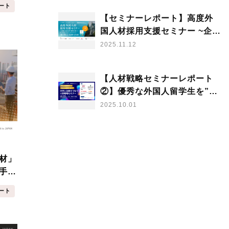
ート
【セミナーレポート】高度外
国人材採用支援セミナー ~企業
の未来を担う基幹人材へ~
2025.11.12
【人材戦略セミナーレポート
②】優秀な外国人留学生を”集
める・育てる・活かす” 大学と
2025.10.01
企業をつなぐ人材戦略セミナ
ー（企業向けセッション）
材」
手不
人材
ート