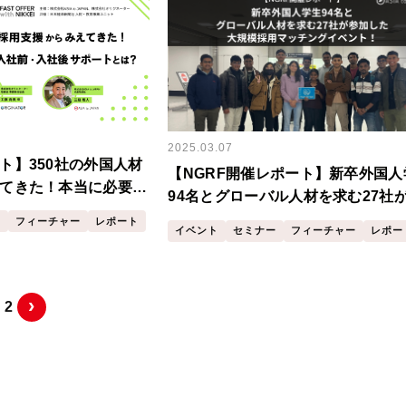
2025.03.07
ト】350社の外国人材
【NGRF開催レポート】新卒外国人
てきた！本当に必要と
94名とグローバル人材を求む27社
社後サポートとは？
加した大規模採用マッチングイベン
ー
フィーチャー
レポート
イベント
セミナー
フィーチャー
レポー
›
2