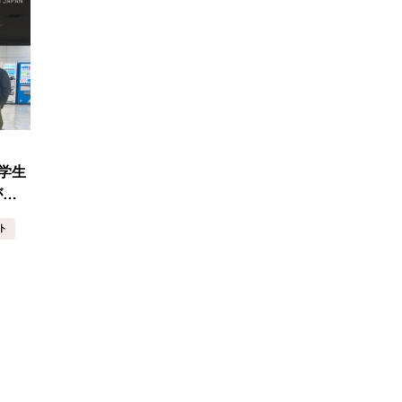
学生
が参
ト！
ト