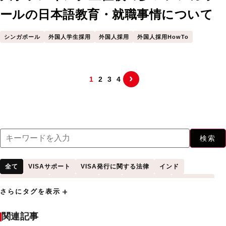
ールの日本語教育・就職事情について
シンガポール
外国人学生採用
外国人採用
外国人採用HowTo
›
1
2
3
4
検索
全て
VISAサポート
VISA発行に関する法律
インド
インドネシア
シンガポール
タイ
フィーチャー
フィリピン
add
さらにタグを表示
プレスリリース
ベトナム
マレーシア
ミャンマー
中国
入国管理に関する法律
受け入れサポート
台湾
関連記事