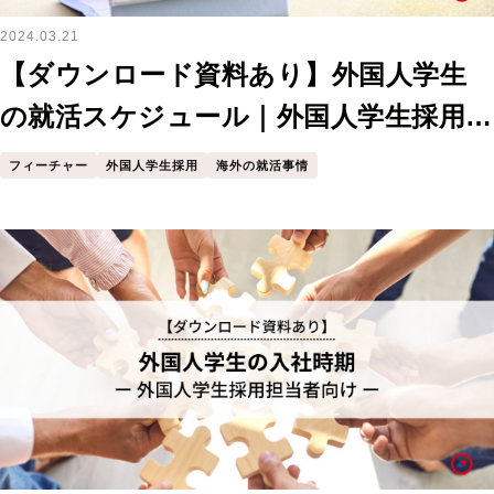
2024.03.21
【ダウンロード資料あり】外国人学生
の就活スケジュール｜外国人学生採用担
当者向け
フィーチャー
外国人学生採用
海外の就活事情