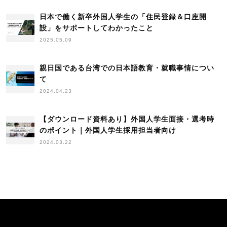
外国人に関する法律
外国人学生採用
外国人採用
外国人採用HowTo
日本で働く新卒外国人学生の「住民登録＆口座開
外国人材
外国人材受け入れ
手続き
採用
設」をサポートしてわかったこと
新卒採用
日本語学習
杉田昌平
海外の就活事情
海外採用
2025.05.09
生活立ち上げサポート
留学生
留学生採用
研修
調査
韓国
高度外国人材
親日国である台湾での日本語教育・就職事情につい
て
2024.04.23
【ダウンロード資料あり】外国人学生​面接・選考時
のポイント​｜外国人学生採用担当者向け
2024.03.22