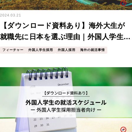
2024.03.21
【ダウンロード資料あり】海外大生が
就職先に日本を選ぶ理由｜外国人学生採
用担当者向け
フィーチャー
外国人学生採用
外国人採用
海外の就活事情