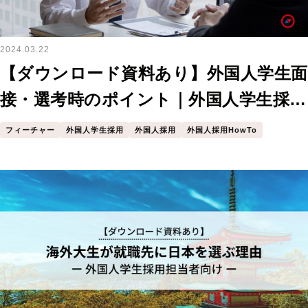
2024.03.22
【ダウンロード資料あり】外国人学生​面
接・選考時のポイント​｜外国人学生採用
担当者向け
フィーチャー
外国人学生採用
外国人採用
外国人採用HowTo