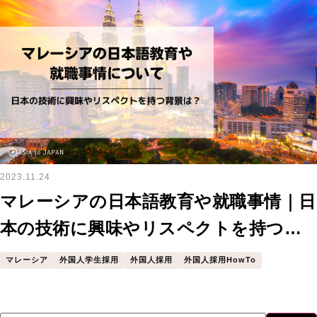
2023.11.24
マレーシアの日本語教育や就職事情｜日
本の技術に興味やリスペクトを持つ背
景は？
マレーシア
外国人学生採用
外国人採用
外国人採用HowTo