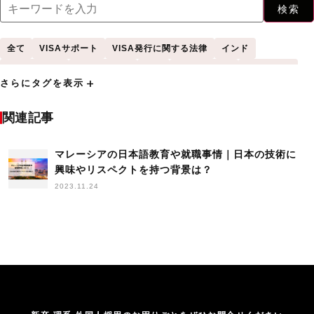
検索
全て
VISAサポート
VISA発行に関する法律
インド
インドネシア
シンガポール
タイ
フィーチャー
フィリピン
add
さらにタグを表示
プレスリリース
ベトナム
マレーシア
ミャンマー
中国
入国管理に関する法律
受け入れサポート
台湾
関連記事
外国人に関する法律
外国人学生採用
外国人採用
外国人採用HowTo
マレーシアの日本語教育や就職事情｜日本の技術に
外国人材
外国人材受け入れ
手続き
採用
興味やリスペクトを持つ背景は？
新卒採用
日本語学習
杉田昌平
海外の就活事情
海外採用
2023.11.24
生活立ち上げサポート
留学生
留学生採用
研修
調査
韓国
高度外国人材