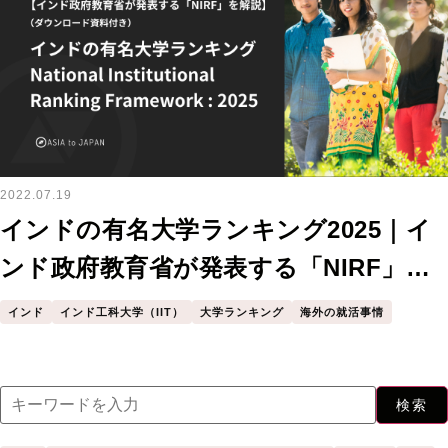
2022.07.19
インドの有名大学ランキング2025｜イ
ンド政府教育省が発表する「NIRF」を
解説（ダウンロード資料付き）
インド
インド工科大学（IIT）
大学ランキング
海外の就活事情
検索