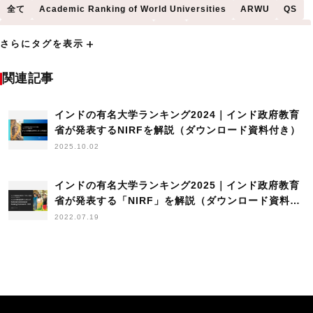
全て
Academic Ranking of World Universities
ARWU
QS
QS World University Rankings
THE
Times Higher Education
add
さらにタグを表示
アジア
アメリカ
アメリカ合衆国
イギリス
インド
インド工科大学（IIT）
オーストラリア
カナダ
シンガポール
関連記事
シンガポール国立大学
タイ
フィ
フィーチャー
フィリピン
ベトナム
インドの有名大学ランキング2024｜インド政府教育
世界大学ランキング
中国
北京大学
台湾
省が発表するNIRFを解説（ダウンロード資料付き）
国立清華大学
外国人学生採用
外国人採用
外国人採用HowTo
2025.10.02
大学
大学ランキング
学部別
日本語学習
浙江大学
海外の就活事情
海外採用
留学
留学生
調査
韓国
香港
インドの有名大学ランキング2025｜インド政府教育
香港大学
香港科技大学
高度外国人材
省が発表する「NIRF」を解説（ダウンロード資料付
き）
2022.07.19