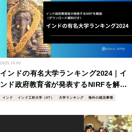
2025.10.02
インドの有名大学ランキング2024｜イ
ンド政府教育省が発表するNIRFを解説
（ダウンロード資料付き）
インド
インド工科大学（IIT）
大学ランキング
海外の就活事情