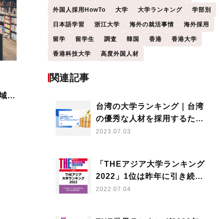
外国人採用HowTo
大学
大学ランキング
学部別
日本語学習
浙江大学
海外の就活事情
海外採用
留学
留学生
調査
韓国
香港
香港大学
香港科技大学
高度外国人材
関連記事
］
域の
台湾の大学ランキング｜台湾
の優秀な人材を採用するため
にチェックするべき大学と
2023.07.03
は？
「THEアジア大学ランキング
2022」1位は昨年に引き続き
清華大学。東大も引き続き6位
2022.07.04
（ダウンロード資料付き）