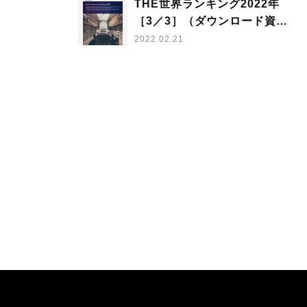
THE世界ランキング2022年
［3／3］（ダウンロード資料
付き）各国／地域の評価ポイ
2022.02.21
ント