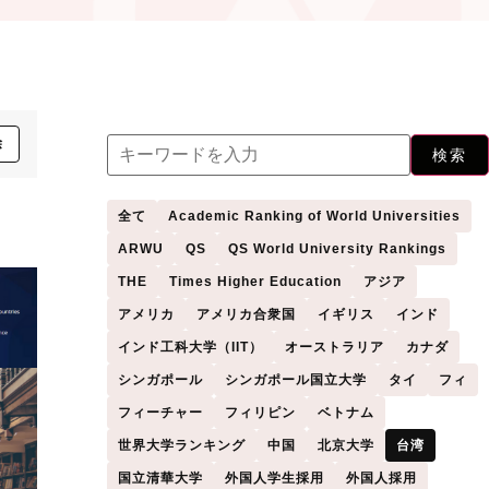
除
検索
全て
Academic Ranking of World Universities
ARWU
QS
QS World University Rankings
THE
Times Higher Education
アジア
アメリカ
アメリカ合衆国
イギリス
インド
インド工科大学（IIT）
オーストラリア
カナダ
シンガポール
シンガポール国立大学
タイ
フィ
フィーチャー
フィリピン
ベトナム
世界大学ランキング
中国
北京大学
台湾
国立清華大学
外国人学生採用
外国人採用