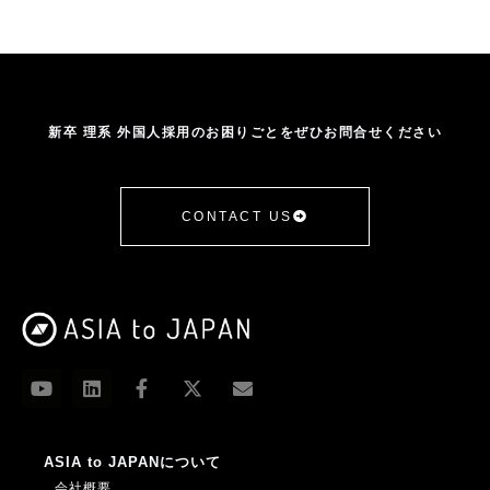
南洋理工大学
受け入れサポート
台湾
台湾成功大学
営業・マーケ系
国立清華大学
国際交流
在日
基本情報
外国人
外国人に関する法律
外国人学生採用
外国人採用
外国人採用HowTo
外国人採用企業の声
外国人材
新卒 理系 外国人採用のお困りごとをぜひお問合せください
外国人材受け入れ
大学
大学ランキング
大学訪問
学生の声
年収
手続き
採用
採用者の声
推移
提携
新卒採用
日本人海外大生
日本語学習
CONTACT US
日本語授業
日本語研修
杉田昌平
業務改善助成金
機械系
武漢大学
比較
浙江大学
ASIA to JAPANについて
会社概要