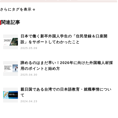
QS World University Rankings
THE
Times Higher Education
add
さらにタグを表示
VISA発行に関する法律
アジア
アメリカ
アンケート
イギリス
インド
インドネシア
インドネシア大学
インド工科大学（IIT）
関連記事
ヴィーガン
ウェビナー
エジプト
お祈り
カナダ
キャリアアップ助成金
日本で働く新卒外国人学生の「住民登録＆口座開
コミュニティ
コンケン大学
シンガポール
設」をサポートしてわかったこと
シンガポール国立大学
セミナー
タイ
チュラロンコン大学
2025.05.09
トライアル雇用助成金
トレンド
ハノイ工科大学
バンドン工科大学
ヒアリング調査
フィーチャー
フィリピン
諦めるのはまだ早い！2026年に向けた外国籍人材採
プネ大学
プレスリリース
ベジタリアン
ベトナム
ポイント
用のポイントと始め方
2025.04.30
マラヤ大学
マレーシア
マレーシア工科大学
マレーシア科学大学
ミャンマー
ムスリム
モスク
モスクマップ
レポート
親日国である台湾での日本語教育・就職事情につい
上海交通大学
世界大学ランキング
中国
て
中華人民共和国香港特別行政区
人材確保等支援助成金
2024.04.23
人材開発支援助成金
企業訪問
入国管理に関する法律
内定者-マーケティング
出張
助成金
北京大学
協力