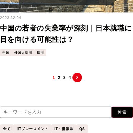
2023.12.04
中国の若者の失業率が深刻｜日本就職に
目を向ける可能性は？
中国
外国人採用
採用
›
1
2
3
4
検索
全て
IITプレースメント
IT・情報系
QS