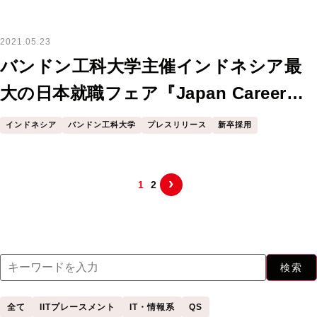
2021.05.23
バンドン工科大学主催インドネシア最
大の日本就職フェア『Japan Career
Fair ITB』のパートナーになりました
インドネシア
バンドン工科大学
プレスリリース
新卒採用
›
1
2
検索
全て
IITプレースメント
IT・情報系
QS