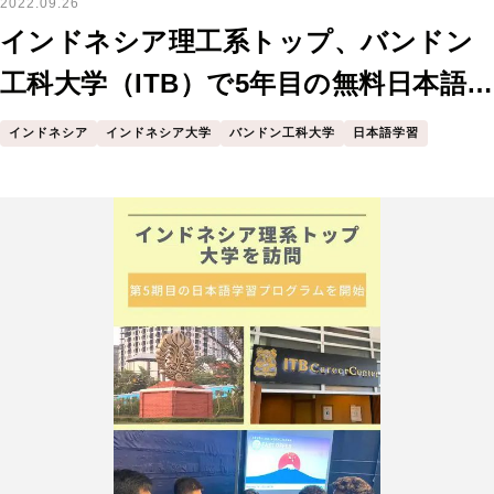
2022.09.26
インドネシア理工系トップ、バンドン
工科大学（ITB）で5年目の無料日本語学
習プログラムを開始
インドネシア
インドネシア大学
バンドン工科大学
日本語学習