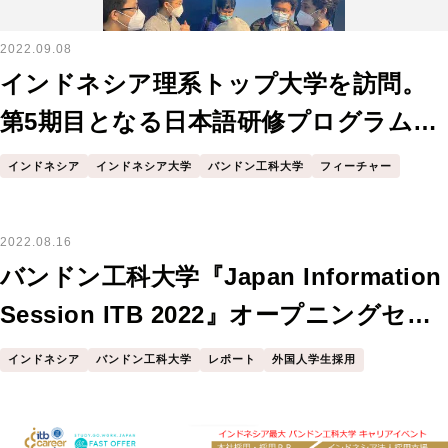
2022.09.08
インドネシア理系トップ大学を訪問。
第5期目となる日本語研修プログラムを
開始します。
インドネシア
インドネシア大学
バンドン工科大学
フィーチャー
2022.08.16
バンドン工科大学『Japan Information
Session ITB 2022』オープニングセレ
モニーで三瓶が登壇いたしました
インドネシア
バンドン工科大学
レポート
外国人学生採用