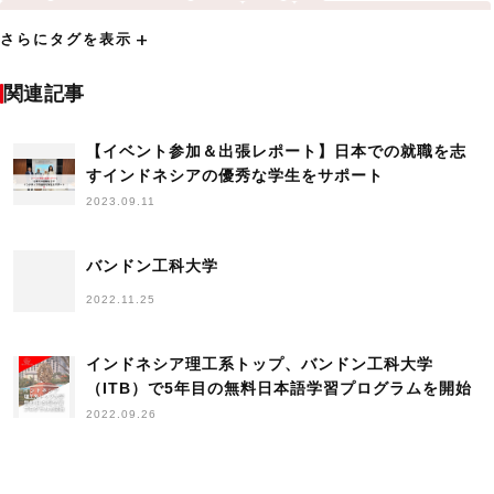
QS World University Rankings
THE
Times Higher Education
add
さらにタグを表示
VISA発行に関する法律
アジア
アメリカ
アンケート
イギリス
インド
インドネシア
インドネシア大学
インド工科大学（IIT）
関連記事
ヴィーガン
ウェビナー
エジプト
お祈り
カナダ
キャリアアップ助成金
【イベント参加＆出張レポート】日本での就職を志
コミュニティ
コンケン大学
シンガポール
すインドネシアの優秀な学生をサポート
シンガポール国立大学
セミナー
タイ
チュラロンコン大学
2023.09.11
トライアル雇用助成金
トレンド
ハノイ工科大学
バンドン工科大学
ヒアリング調査
フィーチャー
フィリピン
バンドン工科大学
プネ大学
プレスリリース
ベジタリアン
ベトナム
ポイント
2022.11.25
マラヤ大学
マレーシア
マレーシア工科大学
マレーシア科学大学
ミャンマー
ムスリム
モスク
モスクマップ
レポート
インドネシア理工系トップ、バンドン工科大学
上海交通大学
世界大学ランキング
中国
（ITB）で5年目の無料日本語学習プログラムを開始
中華人民共和国香港特別行政区
人材確保等支援助成金
2022.09.26
人材開発支援助成金
企業訪問
入国管理に関する法律
内定者-マーケティング
出張
助成金
北京大学
協力