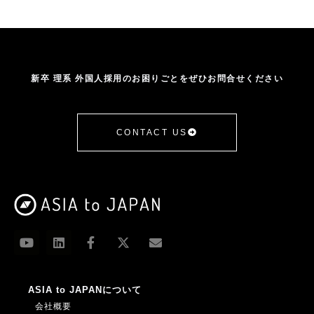
南洋理工大学
受け入れサポート
台湾
台湾成功大学
営業・マーケ系
国立清華大学
国際交流
在日
基本情報
外国人
外国人に関する法律
外国人学生採用
外国人採用
外国人採用HowTo
外国人採用企業の声
外国人材
新卒 理系 外国人採用のお困りごとをぜひお問合せください
外国人材受け入れ
大学
大学ランキング
大学訪問
学生の声
年収
手続き
採用
採用者の声
推移
提携
新卒採用
CONTACT US
日本人海外大生
日本語学習
日本語授業
日本語研修
杉田昌平
業務改善助成金
機械系
武漢大学
比較
浙江大学
ASIA to JAPANについて
会社概要