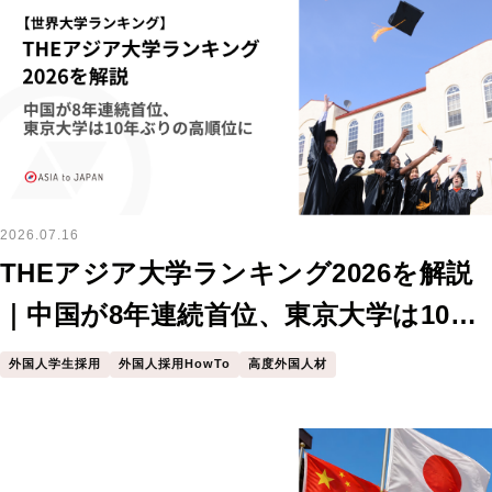
2026.07.16
THEアジア大学ランキング2026を解説
｜中国が8年連続首位、東京大学は10年
ぶりの高順位に
外国人学生採用
外国人採用HowTo
高度外国人材