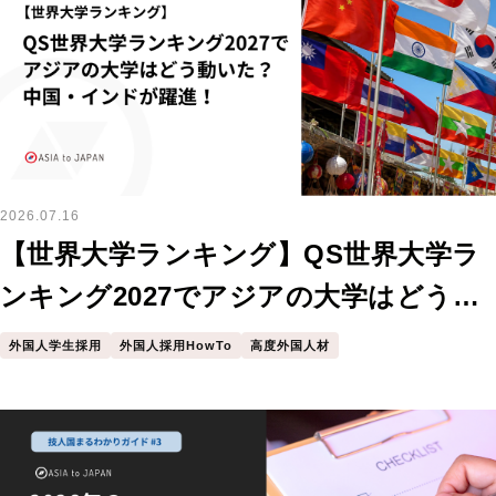
2026.07.16
【世界大学ランキング】QS世界大学ラ
ンキング2027でアジアの大学はどう動
いた？中国・インドが躍進
外国人学生採用
外国人採用HowTo
高度外国人材