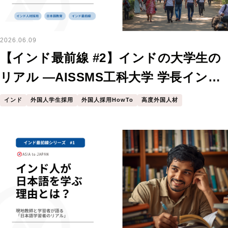
2026.06.09
【インド最前線 #2】インドの大学生の
リアル —AISSMS工科大学 学長インタ
ビューから見えた採用のヒント
インド
外国人学生採用
外国人採用HowTo
高度外国人材