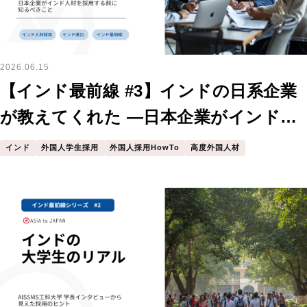
2026.06.15
【インド最前線 #3】インドの日系企業
が教えてくれた —日本企業がインド人
材を採用する前に知るべきこと
インド
外国人学生採用
外国人採用HowTo
高度外国人材