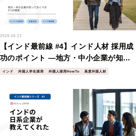
2026.06.22
【インド最前線 #4】インド人材 採用成
功のポイント —地方・中小企業が知っ
ておくべき5つの現実
インド
外国人学生採用
外国人採用HowTo
高度外国人材