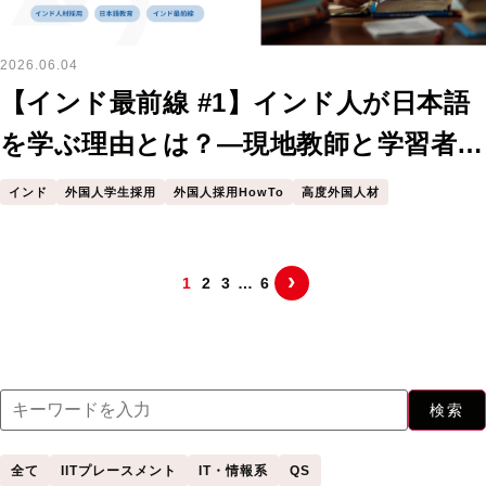
2026.06.04
【インド最前線 #1】インド人が日本語
を学ぶ理由とは？—現地教師と学習者が
語る「日本語学習者のリアル」
インド
外国人学生採用
外国人採用HowTo
高度外国人材
›
1
2
3
…
6
検索
全て
IITプレースメント
IT・情報系
QS