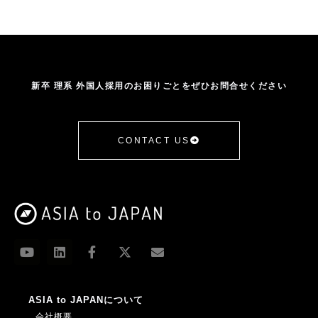
南洋理工大学
受け入れサポート
台湾
台湾成功大学
営業・マーケ系
国立清華大学
国際交流
在日
基本情報
外国人
外国人に関する法律
外国人学生採用
外国人採用
外国人採用HowTo
外国人採用企業の声
外国人材
新卒 理系 外国人採用のお困りごとをぜひお問合せください
外国人材受け入れ
大学
大学ランキング
大学訪問
学生の声
年収
手続き
採用
採用者の声
推移
提携
新卒採用
日本人海外大生
日本語学習
CONTACT US
日本語授業
日本語研修
杉田昌平
業務改善助成金
機械系
武漢大学
比較
浙江大学
ASIA to JAPANについて
会社概要