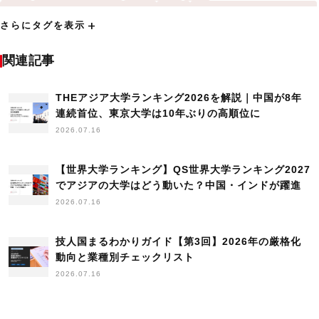
QS World University Rankings
THE
Times Higher Education
add
さらにタグを表示
VISA発行に関する法律
アジア
アメリカ
アンケート
イギリス
インド
インドネシア
インドネシア大学
インド工科大学（IIT）
関連記事
ヴィーガン
ウェビナー
エジプト
お祈り
カナダ
キャリアアップ助成金
THEアジア大学ランキング2026を解説｜中国が8年
コミュニティ
コンケン大学
シンガポール
連続首位、東京大学は10年ぶりの高順位に
シンガポール国立大学
セミナー
タイ
チュラロンコン大学
2026.07.16
トライアル雇用助成金
トレンド
ハノイ工科大学
バンドン工科大学
ヒアリング調査
フィーチャー
フィリピン
【世界大学ランキング】QS世界大学ランキング2027
プネ大学
プレスリリース
ベジタリアン
ベトナム
ポイント
でアジアの大学はどう動いた？中国・インドが躍進
2026.07.16
マラヤ大学
マレーシア
マレーシア工科大学
マレーシア科学大学
ミャンマー
ムスリム
モスク
モスクマップ
レポート
技人国まるわかりガイド【第3回】2026年の厳格化
上海交通大学
世界大学ランキング
中国
動向と業種別チェックリスト
中華人民共和国香港特別行政区
人材確保等支援助成金
2026.07.16
人材開発支援助成金
企業訪問
入国管理に関する法律
内定者-マーケティング
出張
助成金
北京大学
協力