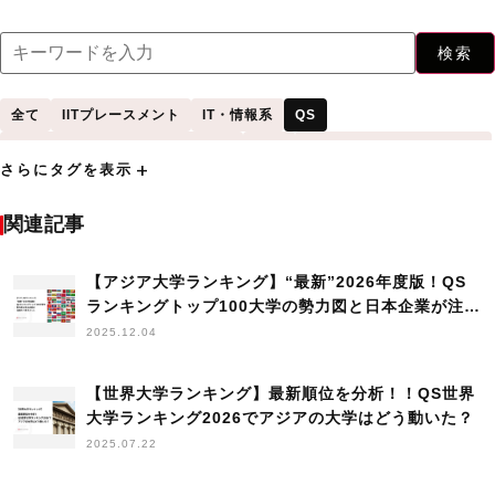
検索
全て
IITプレースメント
IT・情報系
QS
QS World University Rankings
THE
Times Higher Education
add
さらにタグを表示
VISA発行に関する法律
アジア
アメリカ
アンケート
イギリス
インド
インドネシア
インドネシア大学
インド工科大学（IIT）
関連記事
ヴィーガン
ウェビナー
エジプト
お祈り
カナダ
キャリアアップ助成金
【アジア大学ランキング】“最新”2026年度版！QS
コミュニティ
コンケン大学
シンガポール
ランキングトップ100大学の勢力図と日本企業が注目
シンガポール国立大学
セミナー
タイ
チュラロンコン大学
すべきポイント
2025.12.04
トライアル雇用助成金
トレンド
ハノイ工科大学
バンドン工科大学
ヒアリング調査
フィーチャー
フィリピン
【世界大学ランキング】最新順位を分析！！QS世界
プネ大学
プレスリリース
ベジタリアン
ベトナム
ポイント
大学ランキング2026でアジアの大学はどう動いた？
2025.07.22
マラヤ大学
マレーシア
マレーシア工科大学
マレーシア科学大学
ミャンマー
ムスリム
モスク
モスクマップ
レポート