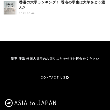
香港の大学ランキング！ 香港の学生は大学をどう選
上海交通大学
世界大学ランキング
中国
ぶ?
中華人民共和国香港特別行政区
人材確保等支援助成金
2022.06.06
人材開発支援助成金
企業訪問
入国管理に関する法律
内定者-マーケティング
出張
助成金
北京大学
協力
南洋理工大学
受け入れサポート
台湾
台湾成功大学
営業・マーケ系
国立清華大学
国際交流
在日
基本情報
外国人
外国人に関する法律
外国人学生採用
外国人採用
外国人採用HowTo
外国人採用企業の声
外国人材
新卒 理系 外国人採用のお困りごとをぜひお問合せください
外国人材受け入れ
大学
大学ランキング
大学訪問
学生の声
年収
手続き
採用
採用者の声
推移
提携
新卒採用
日本人海外大生
日本語学習
CONTACT US
日本語授業
日本語研修
杉田昌平
業務改善助成金
機械系
武漢大学
比較
浙江大学