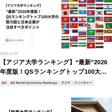
2025.12.04
【アジア大学ランキング】“最新”2026
年度版！QSランキングトップ100大学
の勢力図と日本企業が注目すべきポイ
QS
QS World University Rankings
アジア
フィーチャー
ント