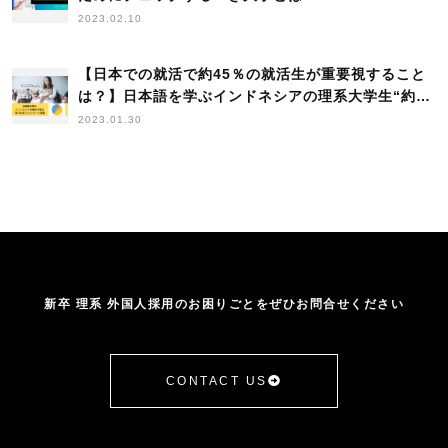
2023.02.10
マラヤ大学
マレーシア
マレーシア工科大学
マレーシア科学大学
ミャンマー
ムスリム
モスク
モスクマップ
レポート
【日本での就活で約45％の就活生が重要視すること
上海交通大学
世界大学ランキング
中国
は？】日本語を学ぶインドネシアの理系大学生“約
中華人民共和国香港特別行政区
人材確保等支援助成金
100名”を対象に日本企業への就職についてアンケー
2023.01.30
トを実施！
人材開発支援助成金
企業訪問
入国管理に関する法律
内定者-マーケティング
出張
助成金
北京大学
協力
南洋理工大学
受け入れサポート
台湾
台湾成功大学
営業・マーケ系
国立清華大学
国際交流
在日
基本情報
外国人
外国人に関する法律
外国人学生採用
外国人採用
外国人採用HowTo
外国人採用企業の声
外国人材
新卒 理系 外国人採用のお困りごとをぜひお問合せください
外国人材受け入れ
大学
大学ランキング
大学訪問
学生の声
年収
手続き
採用
採用者の声
推移
提携
新卒採用
日本人海外大生
日本語学習
CONTACT US
日本語授業
日本語研修
杉田昌平
業務改善助成金
機械系
武漢大学
比較
浙江大学