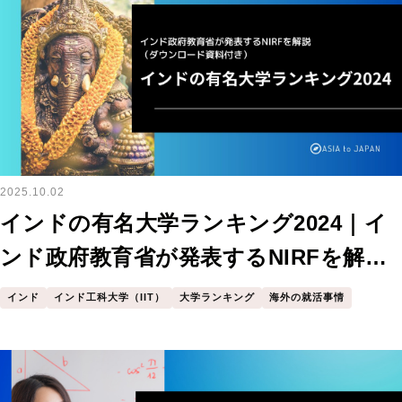
2025.10.02
インドの有名大学ランキング2024｜イ
ンド政府教育省が発表するNIRFを解説
（ダウンロード資料付き）
インド
インド工科大学（IIT）
大学ランキング
海外の就活事情