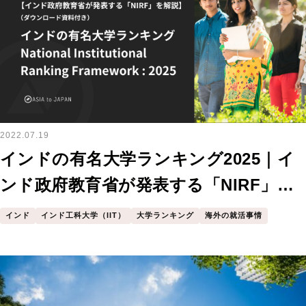
2022.07.19
インドの有名大学ランキング2025｜イ
ンド政府教育省が発表する「NIRF」を
解説（ダウンロード資料付き）
インド
インド工科大学（IIT）
大学ランキング
海外の就活事情