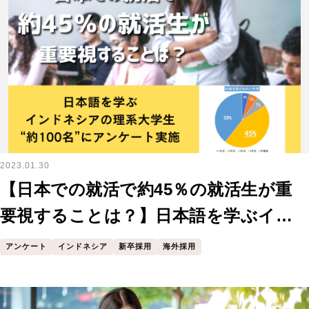
2023.01.30
【日本での就活で約45％の就活生が重
要視することは？】日本語を学ぶイン
ドネシアの理系大学生“約100名”を対象
アンケート
インドネシア
新卒採用
海外採用
に日本企業への就職についてアンケー
トを実施！