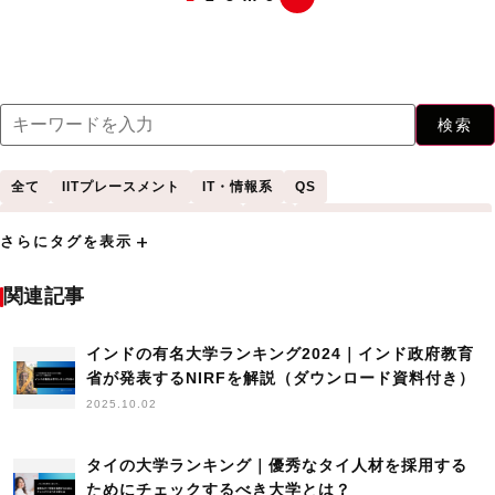
検索
全て
IITプレースメント
IT・情報系
QS
QS World University Rankings
THE
Times Higher Education
add
さらにタグを表示
VISA発行に関する法律
アジア
アメリカ
アンケート
イギリス
インド
インドネシア
インドネシア大学
インド工科大学（IIT）
関連記事
ヴィーガン
ウェビナー
エジプト
お祈り
カナダ
キャリアアップ助成金
インドの有名大学ランキング2024｜インド政府教育
コミュニティ
コンケン大学
シンガポール
省が発表するNIRFを解説（ダウンロード資料付き）
シンガポール国立大学
セミナー
タイ
チュラロンコン大学
2025.10.02
トライアル雇用助成金
トレンド
ハノイ工科大学
バンドン工科大学
ヒアリング調査
フィーチャー
フィリピン
タイの大学ランキング｜優秀なタイ人材を採用する
プネ大学
プレスリリース
ベジタリアン
ベトナム
ポイント
ためにチェックするべき大学とは？