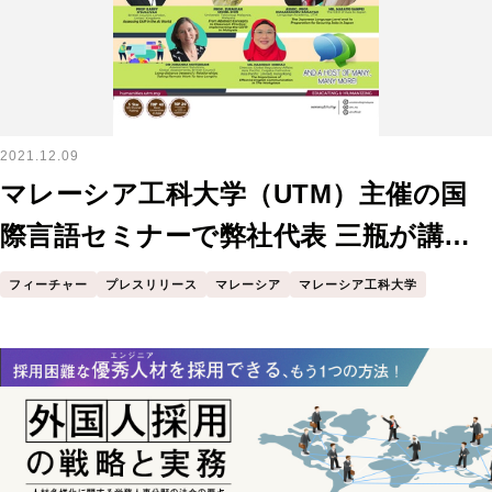
2021.12.09
マレーシア工科大学（UTM）主催の国
際言語セミナーで弊社代表 三瓶が講演
させていただきました
フィーチャー
プレスリリース
マレーシア
マレーシア工科大学