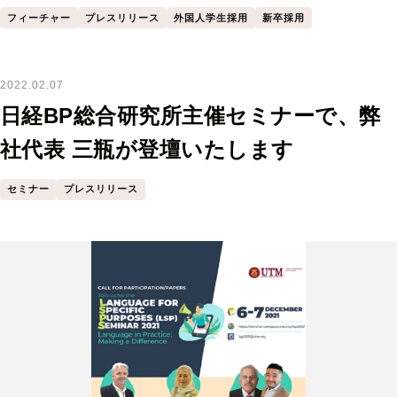
OFFER』へ
フィーチャー
プレスリリース
外国人学生採用
新卒採用
2022.02.07
日経BP総合研究所主催セミナーで、弊
社代表 三瓶が登壇いたします
セミナー
プレスリリース