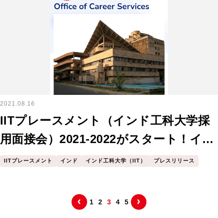
2021.08.16
IITプレースメント（インド工科大学採
用面接会）2021-2022がスタート！イン
ド工科大学デリー校の日程を紹介しま
IITプレースメント
インド
インド工科大学（IIT）
プレスリリース
す。
‹
›
1
2
3
4
5