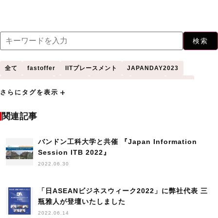
検索
全て
fastoffer
IITプレースメント
JAPANDAY2023
WomenInTech
アメリカ
アンケート
イギリス
インド
add
さらにタグを表示
インドネシア
インド工科大学
インド工科大学（IIT）
カナダ
シンガポール
シンガポール国立大学
セミナー
タイ
ニュース
関連記事
バンドン工科大学
フィーチャー
プネ大学
プレスリリース
マレーシア
バンドン工科大学と共催 『Japan Information
マレーシア工科大学
マレーシア科学大学
レポート
Session ITB 2022』
中国
台湾
台湾成功大学
国立清華大学
外国人学生採用
2022.06.30
外国人採用
外国人採用HowTo
外国人材
学生の声
採用
新卒採用
日本人海外大生
日本語学習
日本語授業
日本語研修
「日ASEANビジネスウィーク2022」に弊社代表 三
海外大学
海外採用
生活立ち上げサポート
留学生
留学生採用
瓶雅人が登壇いたしました
2022.06.14
研修
高度外国人材