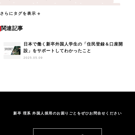
WomenInTech
アメリカ
アンケート
イギリス
インド
add
さらにタグを表示
インドネシア
インド工科大学
インド工科大学（IIT）
カナダ
シンガポール
シンガポール国立大学
セミナー
タイ
ニュース
関連記事
バンドン工科大学
フィーチャー
プネ大学
プレスリリース
マレーシア
日本で働く新卒外国人学生の「住民登録＆口座開
マレーシア工科大学
マレーシア科学大学
レポート
設」をサポートしてわかったこと
中国
台湾
台湾成功大学
国立清華大学
外国人学生採用
2025.05.09
外国人採用
外国人採用HowTo
外国人材
学生の声
採用
新卒採用
日本人海外大生
日本語学習
日本語授業
日本語研修
海外大学
海外採用
生活立ち上げサポート
留学生
留学生採用
研修
高度外国人材
新卒 理系 外国人採用のお困りごとをぜひお問合せください