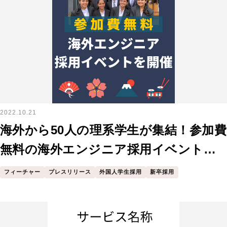
2022.10.21
海外から50人の理系学生が集結！参加費
無料の海外エンジニア採用イベントを
開催！
フィーチャー
プレスリリース
外国人学生採用
新卒採用