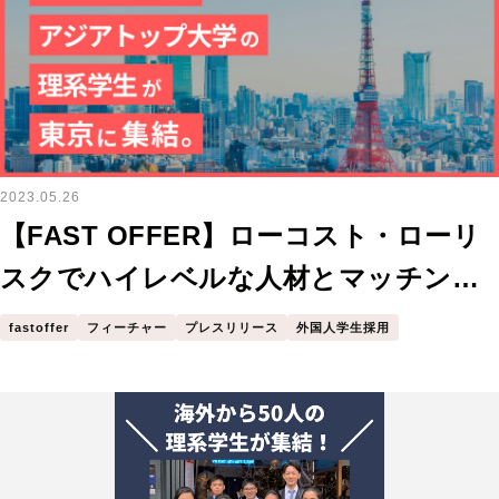
グ」
2023.05.26
【FAST OFFER】ローコスト・ローリ
スクでハイレベルな人材とマッチン
グ！企業のダイバーシティー化を支援
fastoffer
フィーチャー
プレスリリース
外国人学生採用
する対面型の採用面接イベント