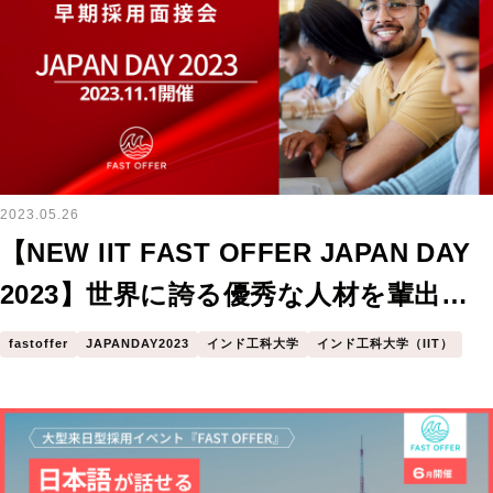
2023.05.26
【NEW IIT FAST OFFER JAPAN DAY
2023】世界に誇る優秀な人材を輩出す
るインド最難関大学のインド工科大学
fastoffer
JAPANDAY2023
インド工科大学
インド工科大学（IIT）
と、海外大生に日本就職のきっかけを
築くASIA to JAPANが先導する「日本
企業とIIT人材の新たな採用マッチン