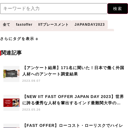
検索
全て
fastoffer
IITプレースメント
JAPANDAY2023
WomenInTech
アメリカ
アンケート
イギリス
インド
add
さらにタグを表示
インドネシア
インド工科大学
インド工科大学（IIT）
カナダ
シンガポール
シンガポール国立大学
セミナー
タイ
ニュース
関連記事
バンドン工科大学
フィーチャー
プネ大学
プレスリリース
マレーシア
【アンケート結果】171名に聞いた！日本で働く外国
マレーシア工科大学
マレーシア科学大学
レポート
人材へのアンケート調査結果
中国
台湾
台湾成功大学
国立清華大学
外国人学生採用
2023.09.07
外国人採用
外国人採用HowTo
外国人材
学生の声
採用
新卒採用
日本人海外大生
日本語学習
日本語授業
日本語研修
【NEW IIT FAST OFFER JAPAN DAY 2023】世界
海外大学
海外採用
生活立ち上げサポート
留学生
留学生採用
に誇る優秀な人材を輩出するインド最難関大学のイ
ンド工科大学と、海外大生に日本就職のきっかけを
2023.05.26
研修
高度外国人材
築くASIA to JAPANが先導する「日本企業とIIT人
材の新たな採用マッチング」
【FAST OFFER】ローコスト・ローリスクでハイレ