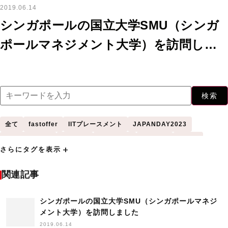
2019.06.14
シンガポールの国立大学SMU（シンガ
ポールマネジメント大学）を訪問しま
した
検索
全て
fastoffer
IITプレースメント
JAPANDAY2023
WomenInTech
アメリカ
アンケート
イギリス
インド
add
さらにタグを表示
インドネシア
インド工科大学
インド工科大学（IIT）
カナダ
シンガポール
シンガポール国立大学
セミナー
タイ
ニュース
関連記事
バンドン工科大学
フィーチャー
プネ大学
プレスリリース
マレーシア
シンガポールの国立大学SMU（シンガポールマネジ
マレーシア工科大学
マレーシア科学大学
レポート
メント大学）を訪問しました
中国
台湾
台湾成功大学
国立清華大学
外国人学生採用
2019.06.14