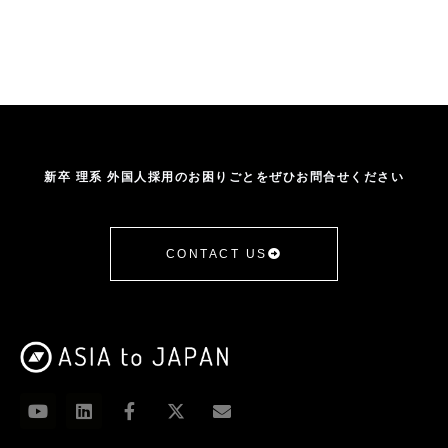
外国人採用
外国人採用HowTo
外国人材
学生の声
採用
新卒採用
日本人海外大生
日本語学習
日本語授業
日本語研修
海外大学
海外採用
生活立ち上げサポート
留学生
留学生採用
研修
高度外国人材
新卒 理系 外国人採用のお困りごとをぜひお問合せください
CONTACT US