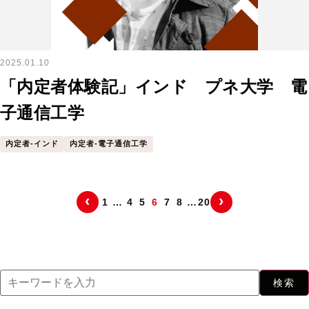
2025.01.10
「内定者体験記」インド プネ大学 電
子通信工学
内定者-インド
内定者-電子通信工学
‹
›
1
…
4
5
6
7
8
…
20
検索