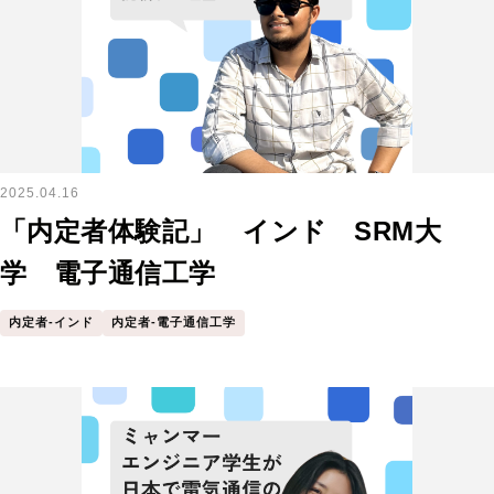
2025.04.16
「内定者体験記」 インド SRM大
学 電子通信工学
内定者-インド
内定者-電子通信工学