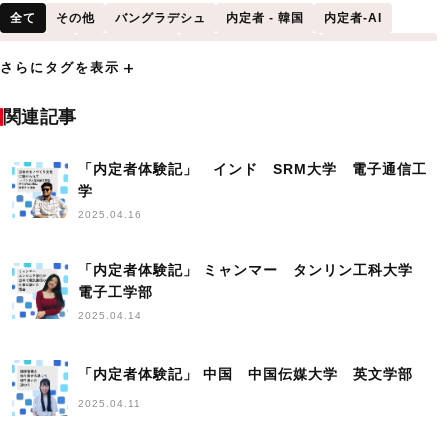
全て
その他
バングラデシュ
内定者 - 韓国
内定者-AI
内定者-IT
内定者-インド
内定者-インドネシア
内定者-エジプト
add
さらにタグを表示
内定者-コンピューターサイエンス
内定者-その他の国
内定者-その他の学部
内定者-タイ
内定者-デザイン工学
関連記事
内定者-マレーシア
内定者-ミャンマー
内定者-ロボティクス
内定者-中国
「内定者体験記」 インド SRM大学 電子通信工
内定者-台湾
内定者-土木工学
内定者-機械工学
学
内定者-経営管理
内定者-電子工学
内定者-電子通信工学
2025.04.16
内定者-電気工学
内定者-香港
日本語学科
「内定者体験記」 ミャンマー タンリン工科大学
電子工学部
2025.04.14
「内定者体験記」 中国 中国伝媒大学 英文学部
2025.04.11