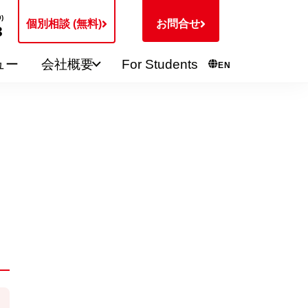
)
個別相談 (無料)
お問合せ
3
ュー
会社概要
For Students
EN
ト