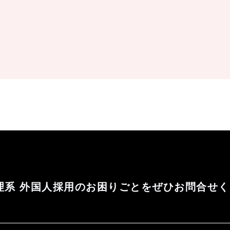
人情報は、お問い合わせにお答えする及び各種セ
ご紹介（メールマガジン等）などをお送りするた
を除き第三者に提供いたしません。
がある場合であって、人の同意を得ることが困難
理系 外国人採用のお困りごとをぜひお問合せ
のために特に必要がある場合であって、本人の同