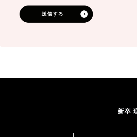
連絡先：info@asiatojapan.com
送信する
3．個人情報の利用目的
・当社の各事業に関するお問い合わせの方の個
ミナーやイベントのご案内、製品・サービスの
め
4．個人情報の第三者提供
当社は、ご提供いただいた個人情報を次の場合
・ご本人の同意がある場合
・法令に基づく場合
・人の生命、身体又は財産の保護のために必要
新卒 
であるとき
・公衆衛生の向上又は児童の健全な育成の推進
意を得ることが困難であるとき