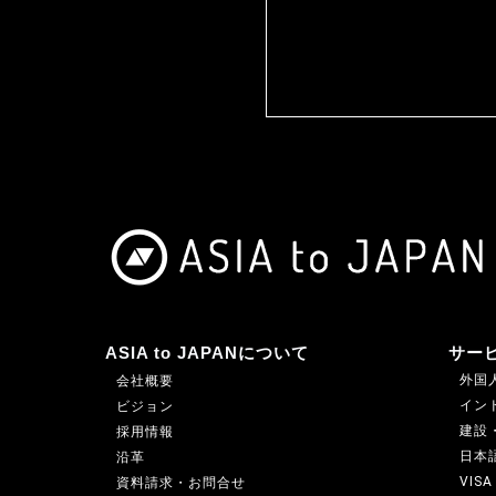
・国の機関若しくは地方公共団体又はその委託
対して協力する必要がある場合であって、本人
を及ぼすおそれがあるとき
5．個人情報取扱いの委託
当社は、事業運営上、お客様により良いサービ
います。業務委託先に対しては、個人情報を預
に取り扱っていると認められる委託先を選定し
などによりお客様の個人情報の漏洩防止に必要
ASIA to JAPANについて
サー
6．個人情報の開示等の請求
外国人
会社概要
お客様が当社に対してご自身の個人情報の開示
インド
ビジョン
削除、利用の停止または消去、第三者への提供
建設
採用情報
日本
沿革
情報に関するお問合わせ窓口」に申し出ること
VIS
資料請求・お問合せ
いただいたうえで、合理的な期間内に対応いた