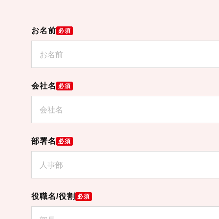
お名前
必須
会社名
必須
部署名
必須
役職名/役割
必須