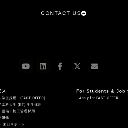
を受けた者が法令の定める事務を遂行することに
CONTACT US
の同意を得ることによって当該事務の遂行に支障
スを提供するために業務の一部を外部に委託して
けることがあります。この場合、個人情報を適切
、契約等において個人情報の適正管理・機密保持
な事項を取決め、適切な管理を実施させます。
ビス
For Students & Job 
学生採用 (FAST OFFER)
Apply for FAST OFFER!
等（利用目的の通知、開示、内容の訂正・追加・
工科大学 (IIT) 学生採用
の停止、提供記録の開示）に関して、当社「個人
・設備｜施工管理採用
語研修
ができます。その際、当社はご本人を確認させて
A・来日サポート
します。開示等の申し出の詳細につきましては、