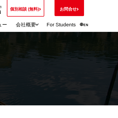
)
個別相談 (無料)
お問合せ
3
ュー
会社概要
For Students
EN