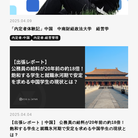
2025.04.09
「内定者体験記」中国 中南財経政法大学 経営学
内定者-中国
内定者-経営管理
2025.04.04
【出張レポート | 中国】 公務員の給料が20年前の約18倍！
飽和する学生と就職氷河期で安定を求める中国学生の現状と
は？