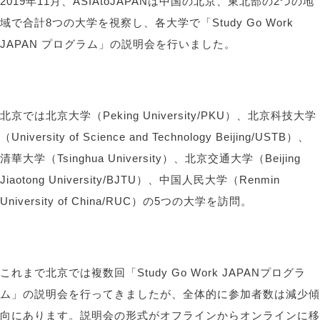
2019
年
11
月、
ASIAtoJAPAN
は中国の北京、東北部の
2
つの地
域で合計
8
つの大学を視察し、各大学で「
Study Go Work
JAPAN
プログラム」の説明会を行いました。
北京では北京大学（
Peking University/PKU
）、北京科技大学
（
University of Science and Technology Beijing/USTB
）、
清華大学（
Tsinghua University
）、北京交通大学（
Beijing
Jiaotong University/BJTU
）、中国人民大学（
Renmin
University of China/RUC
）の
5
つの大学を訪問。
これまで北京では複数回「
Study Go Work JAPAN
プログラ
ム」の説明会を行ってきましたが、全体的に参加者数は減少傾
向にあります。説明会の形式がオフラインからオンラインに移