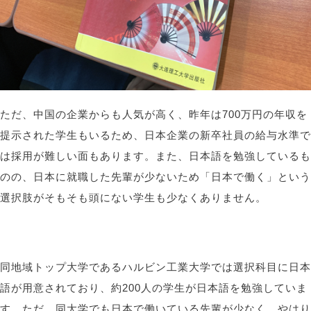
ただ、中国の企業からも人気が高く、昨年は
700
万円の年収を
提示された学生もいるため、日本企業の新卒社員の給与水準で
は採用が難しい面もあります。また、日本語を勉強しているも
のの、日本に就職した先輩が少ないため「日本で働く」という
選択肢がそもそも頭にない学生も少なくありません。
同地域トップ大学であるハルビン
工業
大学では選択科目に日本
語が用意されており、約
200
人の学生が日本語を勉強していま
す。ただ、同大学でも日本で働いている先輩が少なく、やはり