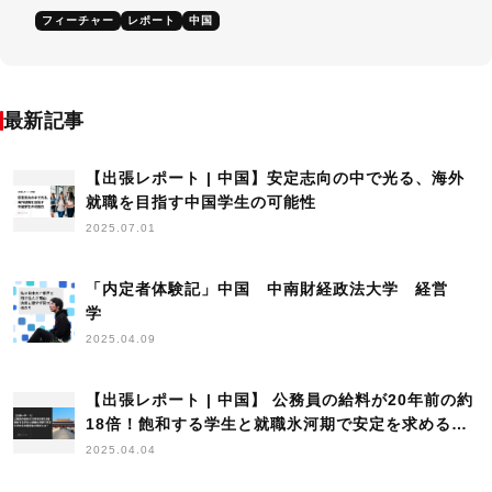
フィーチャー
レポート
中国
最新記事
【出張レポート | 中国】安定志向の中で光る、海外
就職を目指す中国学生の可能性
2025.07.01
「内定者体験記」中国 中南財経政法大学 経営
学
2025.04.09
【出張レポート | 中国】 公務員の給料が20年前の約
18倍！飽和する学生と就職氷河期で安定を求める中
国学生の現状とは？
2025.04.04