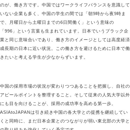
のが、働き方です。中国ではワークライフバランスを意識して
いない企業も多く、中国の学生の間では「朝
9
時から夜
9
時ま
で、月曜日から土曜日までの
6
日間働く」という意味の
「
996
」という言葉も生まれています。日本でいうブラック企
業と同じ意味合いであり、働き方のイメージとしては高度経済
成長期の日本に近い状況。この働き方を避けるために日本で働
きたいと考える学生が少なからずいます。
中国の採用市場の状況が変わりつつあることを把握し、自社の
アピールポイントを整理すること。そして従来の人気大学以外
にも目を向けることが、採用の成功率を高める第一歩。
ASIAtoJAPAN
は引き続き中国の各大学との提携を継続してい
くと同時に、まだ日本企業とのつながりが弱い東北部の大学と
の取り組みを強化していく予定です。