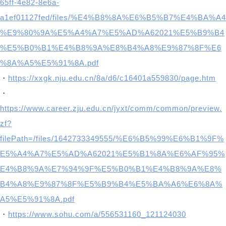
65ff-4e82-8e6a-
a1ef01127fed/files/%E4%B8%8A%E6%B5%B7%E4%BA%A4
%E9%80%9A%E5%A4%A7%E5%AD%A62021%E5%B9%B4
%E5%B0%B1%E4%B8%9A%E8%B4%A8%E9%87%8F%E6
%8A%A5%E5%91%8A.pdf
・
https://xxgk.nju.edu.cn/8a/d6/c16401a559830/page.htm
・
https://www.career.zju.edu.cn/jyxt/comm/common/preview.
zf?
filePath=/files/1642733349555/%E6%B5%99%E6%B1%9F%
E5%A4%A7%E5%AD%A62021%E5%B1%8A%E6%AF%95%
E4%B8%9A%E7%94%9F%E5%B0%B1%E4%B8%9A%E8%
B4%A8%E9%87%8F%E5%B9%B4%E5%BA%A6%E6%8A%
A5%E5%91%8A.pdf
・
https://www.sohu.com/a/556531160_121124030