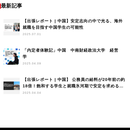
最新記事
【出張レポート | 中国】安定志向の中で光る、海外
就職を目指す中国学生の可能性
2025.07.01
「内定者体験記」中国 中南財経政法大学 経営
学
2025.04.09
【出張レポート | 中国】 公務員の給料が20年前の約
18倍！飽和する学生と就職氷河期で安定を求める中
国学生の現状とは？
2025.04.04