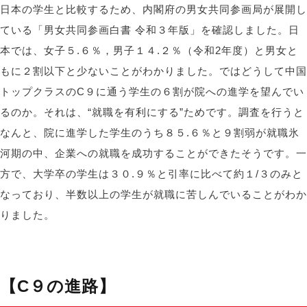
日本の学生と比較するため、内閣府の男女共同参画局が展開し
ている「男女共同参画白書 令和３年版」を確認しました。日
本では、女子５.６％，男子１４.２％（令和2年度）と男女と
もに２割以下と少ないことがわかりました。ではどうして中国
トップクラスのC９に通う学生の６割が院への進学を望んでい
るのか。それは、“就職を有利にする”ためです。調査を行うと
なんと、院に進学した学生のうち８５.６％と９割弱が就職氷
河期の中、企業への就職を成功することができたそうです。一
方で、大学卒の学生は３０.９％と引率に比べて約１/３のみと
なっており、半数以上の学生が就職に苦しんでいることがわか
りました。
【C９の進路】