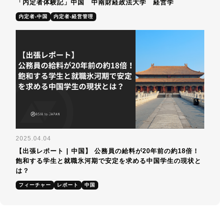
「内定者体験記」中国 中南財経政法大学 経営学
内定者-中国
内定者-経営管理
2025.04.04
【出張レポート | 中国】 公務員の給料が20年前の約18倍！
飽和する学生と就職氷河期で安定を求める中国学生の現状と
は？
フィーチャー
レポート
中国