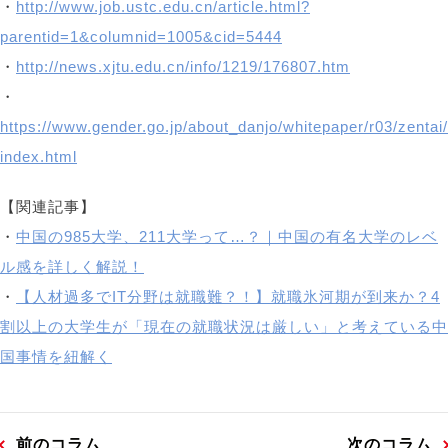
・
http://www.job.ustc.edu.cn/article.html?
parentid=1&columnid=1005&cid=5444
・
http://news.xjtu.edu.cn/info/1219/176807.htm
・
https://www.gender.go.jp/about_danjo/whitepaper/r03/zentai/
index.html
【関連記事】
・
中国の985大学、211大学って…？｜中国の有名大学のレベ
ル感を詳しく解説！
・
【人材過多でIT分野は就職難？！】就職氷河期が到来か？4
割以上の大学生が「現在の就職状況は厳しい」と考えている中
国事情を紐解く
前のコラム
次のコラム