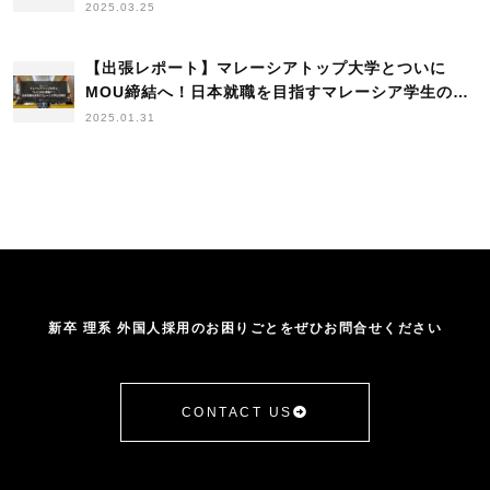
を学ぶトップレベル大学の理系学生と出会う弾丸採
2025.03.25
用ツアーを実施
【出張レポート】マレーシアトップ大学とついに
MOU締結へ！日本就職を目指すマレーシア学生の現
状
2025.01.31
新卒 理系 外国人採用のお困りごとをぜひお問合せください
CONTACT US