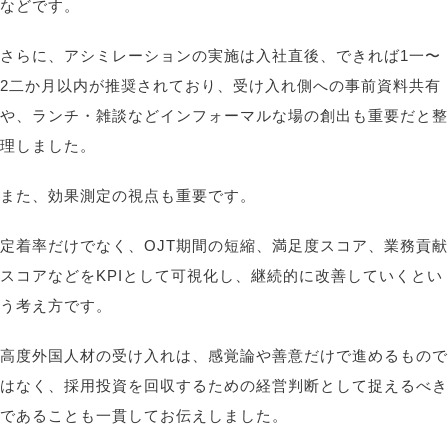
などです。
さらに、アシミレーションの実施は入社直後、できれば
1
一
〜
2
二
か月以内が推奨されており、受け入れ側への事前資料共有
や、ランチ・雑談などインフォーマルな場の創出も重要だと整
理しました。
また、効果測定の視点も重要です。
定着率だけでなく、
OJT
期間の短縮、満足度スコア、業務貢献
スコアなどを
KPI
として可視化し、継続的に改善していくとい
う考え方です。
高度外国人材の受け入れは、感覚論や善意だけで進めるもので
はなく、採用投資を回収するための経営判断として捉えるべき
であることも
一貫してお伝えしました。