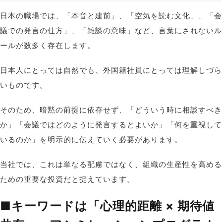
日本の職場では、
「
本音と建前
」
、「
空気を読む文化
」
、「
会
議での発言の仕方
」、「
雑談の意味
」
など、言葉にされないル
ールが数多く存在します。
日本人にとっては自然でも、外国籍社員にとっては理解しづら
いものです。
そのため、暗黙の前提に依存せず、「どういう時に相談すべき
か」「会議ではどのように発言するとよいか」「何を重視して
いるのか」を明示的に伝えていく必要があります。
当社では、これは単なる配慮ではなく、組織の生産性を高める
ための重要な投資だと捉えています
。
■
キーワードは「心理的距離
×
期待値