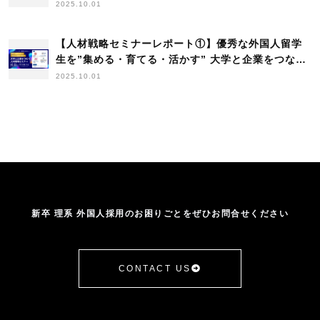
人材戦略セミナー（企業向けセッション）
2025.10.01
【人材戦略セミナーレポート①】優秀な外国人留学
生を”集める・育てる・活かす” 大学と企業をつなぐ
人材戦略セミナー​（大学向けセッション）
2025.10.01
新卒 理系 外国人採用のお困りごとをぜひお問合せください
CONTACT US