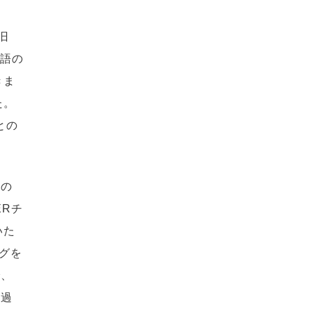
旧
本語の
きま
た。
との
。
ーの
ERチ
いた
グを
で、
通過