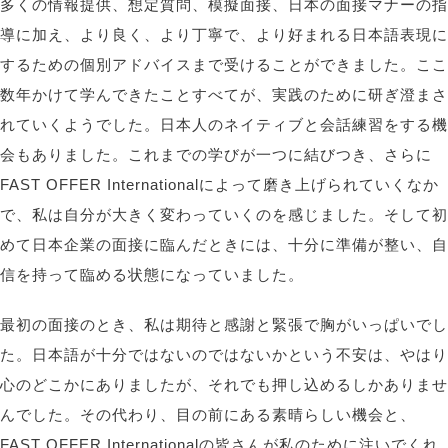
多くの情報提供、想定質問、模擬面接、日本の面接マナーの指
導に加え、より良く、より丁寧で、より好まれる日本語表現に
するための個別アドバイスまで受けることができました。ここ
数年かけて学んできたことすべてが、実践のために研ぎ澄まさ
れていくようでした。日本人のネイティブと会話練習をする機
会もありました。これまでの学びが一つに結びつき、さらに
FAST OFFER Internationalによって磨き上げられていくなか
で、私は自分が大きく変わっていくのを感じました。そして初
めて日本企業の面接に臨んだときには、十分に準備が整い、自
信を持って臨める状態になっていました。
最初の面接のとき、私は期待と感謝と緊張で胸がいっぱいでし
た。日本語が十分ではないのではないかという不安は、やはり
心のどこかにありましたが、それでも押し込めるしかありませ
んでした。その代わり、目の前にある素晴らしい機会と、
FAST OFFER
Internationalの皆さんが私のために注いでくれ