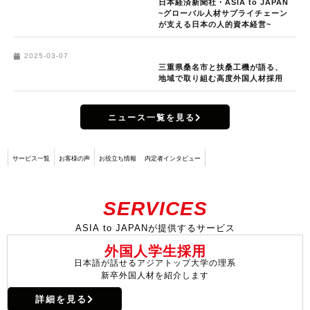
日本経済新聞社・ASIA to JAPAN
~グローバル人材サプライチェーン
が支える日本の人的資本経営~
2025-03-07
三重県桑名市と扶桑工機が語る、
地域で取り組む高度外国人材採用
ニュース一覧を見る
サービス一覧
お客様の声
お役立ち情報
内定者インタビュー
SERVICES
ASIA to JAPANが提供するサービス
外国人学生採用
日本語が話せるアジアトップ大学の理系
新卒外国人材を紹介します
詳細を見る