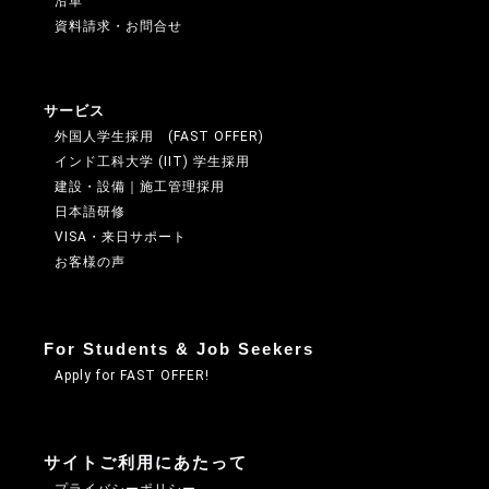
沿革
・国の機関若しくは地方公共団体又はその委託を
資料請求・お問合せ
受けた者が法令の定める事務を遂行することに対
して協力する必要がある場合であって、本人の同
意を得ることによって当該事務の遂行に支障を及
サービス
ぼすおそれがあるとき
外国人学生採用 (FAST OFFER)
インド工科大学 (IIT) 学生採用
建設・設備｜施工管理採用
5．個人情報取扱いの委託
日本語研修
当社は、事業運営上、お客様により良いサービス
VISA・来日サポート
お客様の声
を提供するために業務の一部を外部に委託してい
ます。業務委託先に対しては、個人情報を預ける
ことがあります。この場合、個人情報を適切に取
For Students & Job Seekers
り扱っていると認められる委託先を選定し、契約
Apply for FAST OFFER!
等において個人情報の適正管理・機密保持などに
よりお客様の個人情報の漏洩防止に必要な事項を
サイトご利用にあたって
取決め、適切な管理を実施させます。