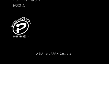
プライバシーポリシー
推奨環境
6．個人情報の開示等の請求
お客様が当社に対してご自身の個人情報の開示等
（利用目的の通知、開示、内容の訂正・追加・削
除、利用の停止または消去、第三者への提供の停
止、提供記録の開示）に関して、当社「個人情報
に関するお問合わせ窓口」に申し出ることができ
ます。その際、当社はご本人を確認させていただ
ASIA to JAPAN Co., Ltd.
いたうえで、合理的な期間内に対応いたします。
開示等の申し出の詳細につきましては、下記の
「個人情報に関するお問い合わせ窓口」までお問
い合わせください。
〒110-0016 東京都台東区台東2-30-10 THE
GATE 御徒町 6階