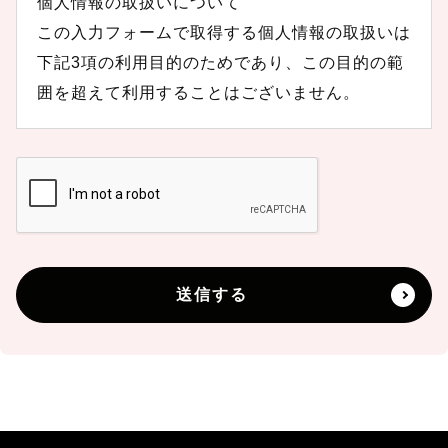
個人情報の取扱いについて
この入力フォームで取得する個人情報の取扱いは
下記3項の利用目的のためであり、この目的の範
囲を超えて利用することはございません。
1．組織の名称
組織の名称：株式会社ASIA to JAPAN
2．個人情報を関する管理者の氏名、所属及び連
絡先
送信する
管理者名：個人情報保護管理者 和田 裕次
連絡先：info@asiatojapan.com
3．個人情報の利用目的
・当社の各事業に関するお問い合わせの方の個人