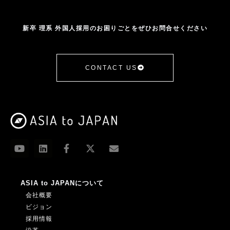
情報は、お問い合わせにお答えする及び各種セミ
ナーやイベントのご案内、製品・サービスのご紹
新卒 理系 外国人採用のお困りごとをぜひお問合せください
介（メールマガジン等）などをお送りするため
4．個人情報の第三者提供
CONTACT US
当社は、ご提供いただいた個人情報を次の場合を
除き第三者に提供いたしません。
・ご本人の同意がある場合
・法令に基づく場合
・人の生命、身体又は財産の保護のために必要が
ある場合であって、人の同意を得ることが困難で
あるとき
ASIA to JAPANについて
・公衆衛生の向上又は児童の健全な育成の推進の
会社概要
ために特に必要がある場合であって、本人の同意
ビジョン
を得ることが困難であるとき
採用情報