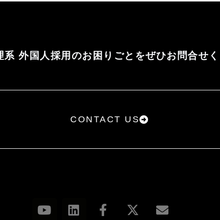
報の開示等（利用目的の通知、開示、内容の訂
者への提供の停止、提供記録の開示）に関して、
し出ることができます。その際、当社はご本人を
に対応いたします。開示等の申し出の詳細につき
理系 外国人採用のお困りごとをぜひお問合せ
せ窓口」までお問い合わせください。nn〒110-
ATE 御徒町 6階n株式会社 個人情報に関するお問い合
pan.comnn7．個人情報を提供されることの任意性に
かどうかは、お客様の任意によるものです。ただ
CONTACT US
ス等が適切な状態で提供できない場合がありま
を契機として機械的に取得される情報n当社は、閲覧
サービス向上のため、Cookieにより閲覧された