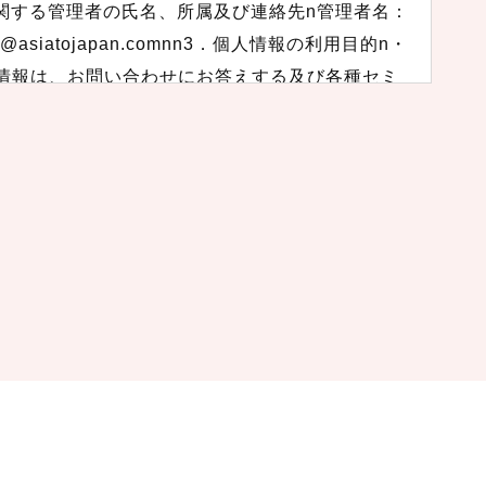
情報を関する管理者の氏名、所属及び連絡先n管理者名：
iatojapan.comnn3．個人情報の利用目的n・
情報は、お問い合わせにお答えする及び各種セミ
紹介（メールマガジン等）などをお送りするため
いただいた個人情報を次の場合を除き第三者に提供
・法令に基づく場合n・人の生命、身体又は財産の
意を得ることが困難であるときn・公衆衛生の向
要がある場合であって、本人の同意を得ることが
団体又はその委託を受けた者が法令の定める事務
合であって、本人の同意を得ることによって当該
5．個人情報取扱いの委託n当社は、事業運営上、
務の一部を外部に委託しています。業務委託先に
この場合、個人情報を適切に取り扱っていると認
情報の適正管理・機密保持などによりお客様の個
な管理を実施させます。nn6．個人情報の開示等