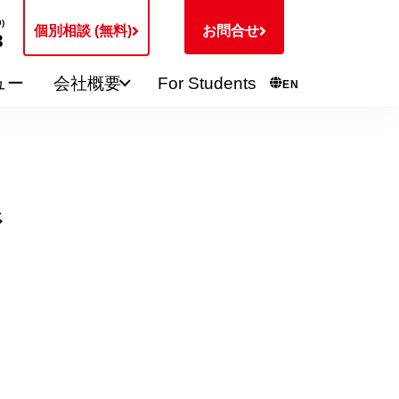
)
個別相談 (無料)
お問合せ
3
ュー
会社概要
For Students
EN
系