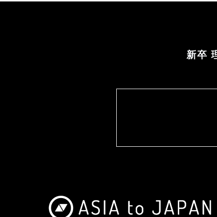
の請求nお客様が当社に対してご自身の個人情
正・追加・削除、利用の停止または消去、第三
当社「個人情報に関するお問合わせ窓口」に申
確認させていただいたうえで、合理的な期間内
新卒 
ましては、下記の「個人情報に関するお問い合わ
0016 東京都台東区台東2-30-10 THE G
わせ窓口nメールアドレス：info@asiatoja
ついてnお客様が当社に個人情報を提供される
し、必要な項目をいただけない場合、各サービ
す。nn8．本Webサイトへアクセスしたこと
されたWebサイトのセキュリティ確保・ユーザー
方の情報を取得することがあります。nn以上