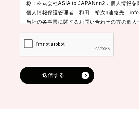
称：株式会社ASIA to JAPANnn2．個人
個人情報保護管理者 和田 裕次n連絡先：info@as
当社の各事業に関するお問い合わせの方の個人
ナーやイベントのご案内、製品・サービスのご
nn4．個人情報の第三者提供n当社は、ご提供
いたしません。n・ご本人の同意がある場合n
保護のために必要がある場合であって、人の同
上又は児童の健全な育成の推進のために特に必
送信する
困難であるときn・国の機関若しくは地方公共
を遂行することに対して協力する必要がある場
事務の遂行に支障を及ぼすおそれがあるときnn
お客様により良いサービスを提供するために業
対しては、個人情報を預けることがあります。
められる委託先を選定し、契約等において個人
人情報の漏洩防止に必要な事項を取決め、適切