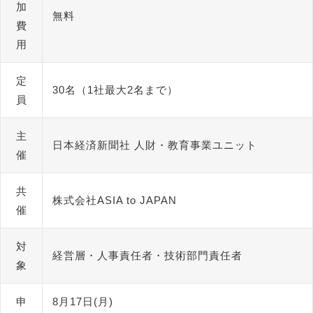
加
無料
費
用
定
30名（1社最大2名まで）
員
主
日本経済新聞社 人財・教育事業ユニット
催
共
株式会社ASIA to JAPAN
催
対
経営層・人事責任者・技術部門責任者
象
申
8月17日(月)