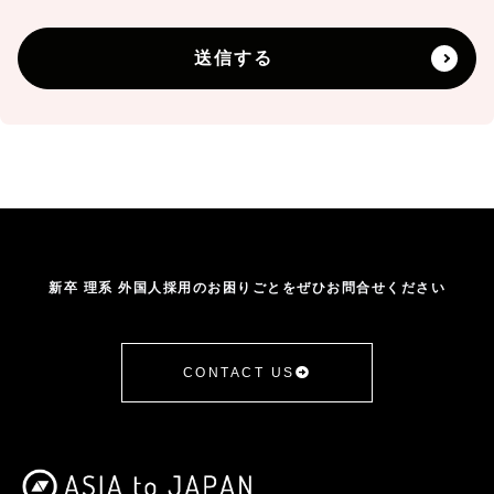
2．個人情報を関する管理者の氏名、所属及び連
絡先
送信する
管理者名：個人情報保護管理者 和田 裕次
連絡先：info@asiatojapan.com
3．個人情報の利用目的
・当社の各事業に関するお問い合わせの方の個人
情報は、お問い合わせにお答えする及び各種セミ
ナーやイベントのご案内、製品・サービスのご紹
新卒 理系 外国人採用のお困りごとをぜひお問合せください
介（メールマガジン等）などをお送りするため
4．個人情報の第三者提供
CONTACT US
当社は、ご提供いただいた個人情報を次の場合を
除き第三者に提供いたしません。
・ご本人の同意がある場合