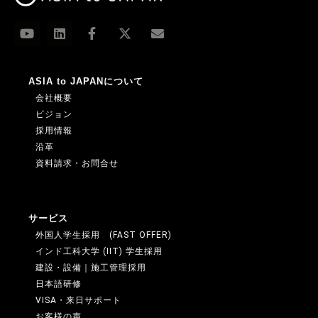
・法令に基づく場合
・人の生命、身体又は財産の保護のために必要が
ある場合であって、人の同意を得ることが困難で
あるとき
ASIA to JAPANについて
・公衆衛生の向上又は児童の健全な育成の推進の
会社概要
ために特に必要がある場合であって、本人の同意
ビジョン
を得ることが困難であるとき
採用情報
沿革
・国の機関若しくは地方公共団体又はその委託を
資料請求・お問合せ
受けた者が法令の定める事務を遂行することに対
して協力する必要がある場合であって、本人の同
意を得ることによって当該事務の遂行に支障を及
サービス
ぼすおそれがあるとき
外国人学生採用 (FAST OFFER)
インド工科大学 (IIT) 学生採用
建設・設備｜施工管理採用
5．個人情報取扱いの委託
日本語研修
当社は、事業運営上、お客様により良いサービス
VISA・来日サポート
お客様の声