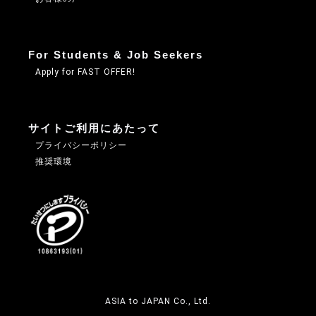
を提供するために業務の一部を外部に委託してい
ます。業務委託先に対しては、個人情報を預ける
ことがあります。この場合、個人情報を適切に取
For Students & Job Seekers
り扱っていると認められる委託先を選定し、契約
Apply for FAST OFFER!
等において個人情報の適正管理・機密保持などに
よりお客様の個人情報の漏洩防止に必要な事項を
サイトご利用にあたって
取決め、適切な管理を実施させます。
プライバシーポリシー
推奨環境
6．個人情報の開示等の請求
お客様が当社に対してご自身の個人情報の開示等
（利用目的の通知、開示、内容の訂正・追加・削
除、利用の停止または消去、第三者への提供の停
止、提供記録の開示）に関して、当社「個人情報
に関するお問合わせ窓口」に申し出ることができ
ます。その際、当社はご本人を確認させていただ
ASIA to JAPAN Co., Ltd.