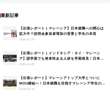
最新記事
【出張レポート | マレーシア】日本就職への関心は
拡大中？説明会参加者増加の背景と学生の本音
2026.01.05
【出張レポート | インドネシア・タイ・マレーシ
ア】語学面でも将来性ある人材を早期発見！日本語
を学ぶトップレベル大学の理系学生と出会う弾丸採
2025.03.25
用ツアーを実施
【出張レポート】マレーシアトップ大学とついに
MOU締結へ！日本就職を目指すマレーシア学生の現
状
2025.01.31