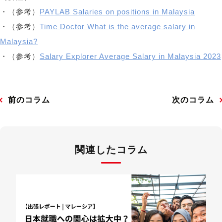
・（参考）
PAYLAB Salaries on positions in Malaysia
・（参考）
Time Doctor What is the average salary in
Malaysia?
・（参考）
Salary Explorer Average Salary in Malaysia 2023
前のコラム
次のコラム
関連したコラム