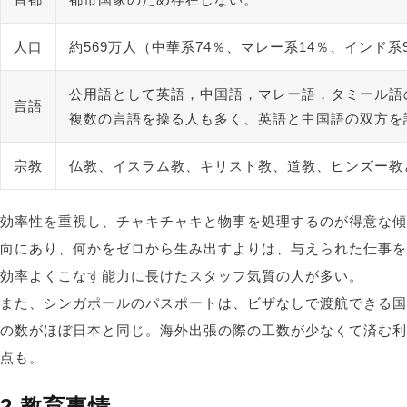
人口
約569万人（中華系74％、マレー系14％、インド系
公用語として英語，中国語，マレー語，タミール語
言語
複数の言語を操る人も多く、英語と中国語の双方を
宗教
仏教、イスラム教、キリスト教、道教、ヒンズー教
効率性を重視し、チャキチャキと物事を処理するのが得意な傾
向にあり、何かをゼロから生み出すよりは、与えられた仕事を
効率よくこなす能力に長けたスタッフ気質の人が多い。
また、シンガポールのパスポートは、ビザなしで渡航できる国
の数がほぼ日本と同じ。海外出張の際の工数が少なくて済む利
点も。
2.教育事情