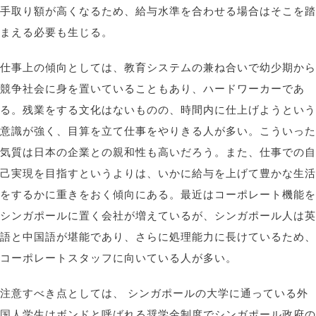
手取り額が高くなるため、給与水準を合わせる場合はそこを踏
まえる必要も生じる。
仕事上の傾向としては、教育システムの兼ね合いで幼少期から
競争社会に身を置いていることもあり、ハードワーカーであ
る。残業をする文化はないものの、時間内に仕上げようという
意識が強く、目算を立て仕事をやりきる人が多い。こういった
気質は日本の企業との親和性も高いだろう。また、仕事での自
己実現を目指すというよりは、いかに給与を上げて豊かな生活
をするかに重きをおく傾向にある。最近はコーポレート機能を
シンガポールに置く会社が増えているが、シンガポール人は英
語と中国語が堪能であり、さらに処理能力に長けているため、
コーポレートスタッフに向いている人が多い。
注意すべき点としては、 シンガポールの大学に通っている外
国人学生はボンドと呼ばれる奨学金制度でシンガポール政府の