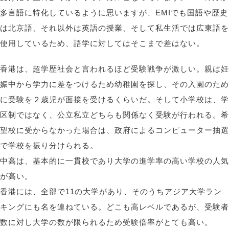
多言語に特化しているように思いますが、EMIでも国語や歴史
は北京語、それ以外は英語の授業、そして私生活では広東語を
使用しているため、語学に対してはそこまで差はない。
香港は、超学歴社会と言われるほど受験戦争が激しい。親は妊
娠中から学力に差をつけるため幼稚園を探し、その入園のため
に受験を２歳児が面接を受けるくらいだ。そして小学校は、学
区制ではなく、公立私立どちらも関係なく受験が行われる。希
望校に受からなかった場合は、政府によるコンピューター抽選
で学校を振り分けられる。
中高は、基本的に一貫校であり大学の進学率の高い学校の人気
が高い。
香港には、全部で11の大学があり、そのうちアジア大学ラン
キングにも名を連ねている。どこも高レベルであるが、受験者
数に対し大学の数が限られるため受験倍率がとても高い。