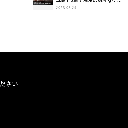
成金」6選！雇用の様々なケー
スに対応
2023.08.29
ください