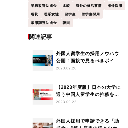
業務改善助成金
比較
海外の就活事情
海外採用
現状
理系女性
留学生
留学生採用
雇用調整助成金
韓国
関連記事
のコー
外国人留学生の採用ノウハウ
公開！面接で見るべきポイン
トも解説
2023.09.26
【2023年度版】日本の大学に
通う中国人留学生の推移を紹
介！
2023.09.22
外国人採用で申請できる「助