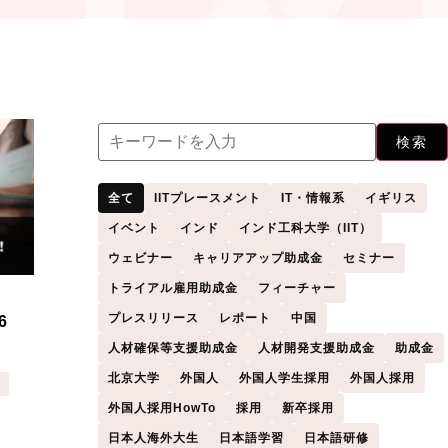
検索
全て
IITプレースメント
IT・情報系
イギリス
イベント
インド
インド工科大学（IIT）
ウェビナー
キャリアアップ助成金
セミナー
トライアル雇用助成金
フィーチャー
プレスリリース
レポート
中国
6
人材確保等支援助成金
人材開発支援助成金
助成金
北京大学
外国人
外国人学生採用
外国人採用
金
外国人採用HowTo
採用
新卒採用
日本人海外大生
日本語学習
日本語研修