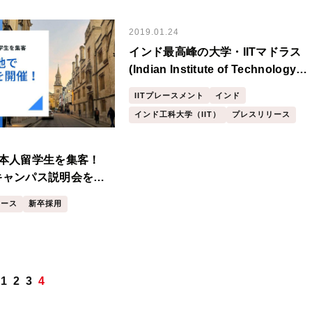
2019.01.24
インド最高峰の大学・IITマドラス
(Indian Institute of Technology
Madras)で日本語研修プログラム
IITプレースメント
インド
「StudyGoWork JAPAN」2年目
インド工科大学（IIT）
プレスリリース
スがスタートしました
日本人留学生を集客！
ンキャンパス説明会を開
リース
新卒採用
1
2
3
4