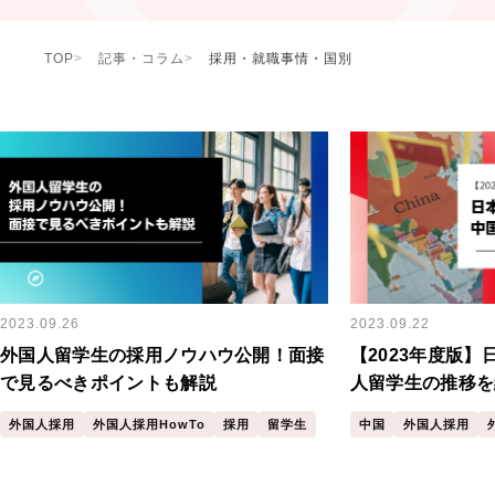
TOP
記事・コラム
採用・就職事情・国別
2023.09.26
2023.09.22
外国人留学生の採用ノウハウ公開！面接
【2023年度版
で見るべきポイントも解説
人留学生の推移を
外国人採用
外国人採用HowTo
採用
留学生
中国
外国人採用