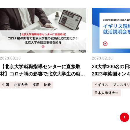
2023.08.18
2023.02.18
【北京大学就職指導センターに直接取
23大学300名の
材】コロナ禍の影響で北京大学生の就職
2023年英国オ
状況に変化が！北京大学の就活事情を紹
催しました
中国
北京大学
採用
比較
イギリス
プレスリ
介
日本人海外大生
‹