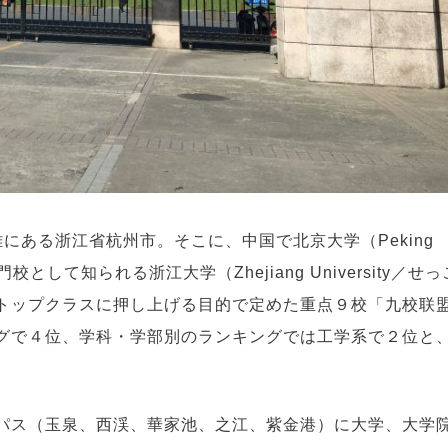
にある浙江省杭州市。そこに、中国で北京大学（Peking
次ぐ名門校として知られる浙江大学（Zhejiang University／せ
トップクラスに押し上げる目的で定めた重点９校「九校联
グで４位、学科・学部別のランキングでは工学系で２位と
パス（玉泉、西渓、華家池、之江、紫金港）に大学、大学