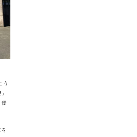
っこう
盟」
、優
院を