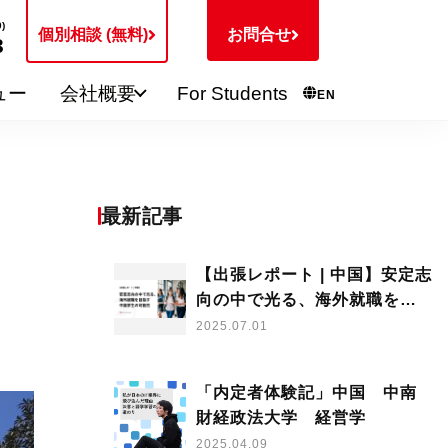
)
個別相談 (無料)
お問合せ
3
ュー
会社概要
For Students
EN
最新記事
【出張レポート | 中国】安定志
向の中で光る、海外就職を目
指す中国学生の可能性
2025.07.01
「内定者体験記」中国 中南
財経政法大学 経営学
2025.04.09