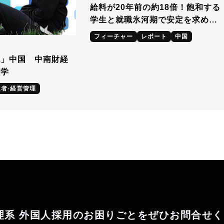
給料が20年前の約18倍！飽和する
学生と就職氷河期で安定を求める
中国学生の現状とは？
フィーチャー
レポート
中国
記」中国 中南財経
営学
者-経営管理
理系 外国人採用のお困りごとをぜひお問合せ