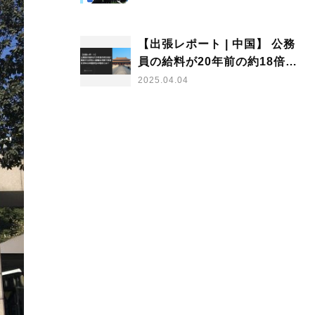
【出張レポート | 中国】 公務
員の給料が20年前の約18倍！
飽和する学生と就職氷河期で
2025.04.04
安定を求める中国学生の現状
とは？