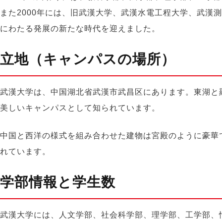
また2000年には、旧武漢大学、武漢水電工程大学、武漢
にわたる発展の新たな時代を迎え
まし
た。
立地（キャンパスの場所）
武漢大学は
、中国
湖北省武漢市武昌区に
あります。
東湖
と
美しいキャンパスと
して知られています
。
中国と西洋の様式を組み合わせた
建物は
宮殿のように豪華
れています。
学部情報と学生数
武漢大学には、人文学部、社会科学部、理学部、工学部、