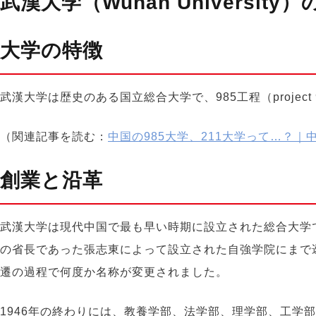
武漢大学（Wuhan University
大学の特徴
武漢大学は歴史のある国立総合大学で、
985工程（project 
（関連記事を読む：
中国の985大学、211大学って…？
創業と沿革
武漢大学は
現代中国で最も早い時期に設立された総合大学
の省長であった張志東によって設立された自強学院にまで
遷の
過程
で何度か名称が変更され
まし
た。
1946年
の終わり
には、教養学部、法学部、理学部、工学部