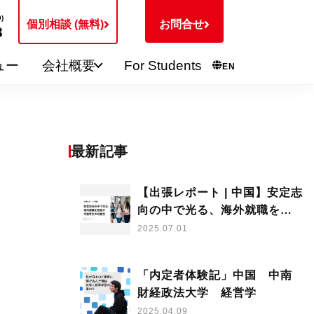
)
個別相談 (無料)
お問合せ
3
ュー
会社概要
For Students
EN
最新記事
【出張レポート | 中国】安定志
向の中で光る、海外就職を目
指す中国学生の可能性
2025.07.01
「内定者体験記」中国 中南
財経政法大学 経営学
2025.04.09