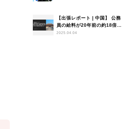
【出張レポート | 中国】 公務
員の給料が20年前の約18倍！
飽和する学生と就職氷河期で
2025.04.04
安定を求める中国学生の現状
とは？