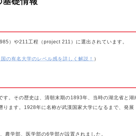
）の基礎情報
985
）や2
11
工程（project
211
）に選出されています。
｜中国の有名大学のレベル感を詳しく解説！
）
です
。そ
の歴史は、清朝末期の
1893年、当時の湖北省と湖
遡
ります
。
1928年に
名称が
武漢国家大学
になる
まで、発展
、農学部、医学部の6学部が設置され
まし
た。