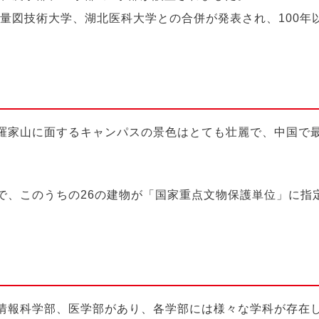
測量図技術大学、湖北医科大学
と
の合併が発表され、100年
羅家山に面
するキャンパスの景色はとても
壮麗で、
中国で
で、
このうちの
26の建物が「国家重点文物保護単位」に指
情報科学部、医学部があり、各学部には様々な学科が存在